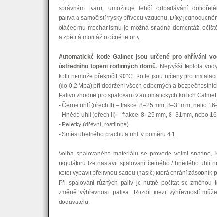
správném tvaru, umožňuje lehčí odpadávání dohořelé
paliva a samočistí trysky přívodu vzduchu. Díky jednoduch
otáčecímu mechanismu je možná snadná demontáž, očiště
a zpětná montáž otočné retorty.
Automatické kotle Galmet jsou určené pro ohříváni vo
ústředního topeni rodinných domů.
Nejvyšší teplota vod
kotli nemůže překročit 90°C. Kotle jsou určeny pro instala
(do 0,2 Mpa) při dodržení všech odborných a bezpečnostní
Palivo vhodné pro spalování v automatických kotlích Galmet
- Černé uhlí (ořech II) – frakce: 8–25 mm, 8–31mm, nebo 1
- Hnědé uhlí (ořech II) – frakce: 8–25 mm, 8–31mm, nebo 
- Peletky (dřevní, rostlinné)
- Směs uhelného prachu a uhlí v poměru 4:1
Volba spalovaného materiálu se provede velmi snadno, kd
regulátoru lze nastavit spalování černého / hnědého uhlí ne
kotel vybavit přelivnou sadou (hasič) která chrání zásobník p
Při spalování různých paliv je nutné počítat se změnou 
změně výhřevnosti paliva. Rozdíl mezi výhřevností může
dodavatelů.