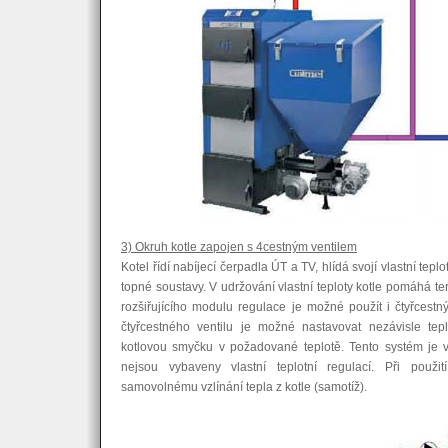
3) Okruh kotle zapojen s 4cestným ventilem
Kotel řídí nabíjecí čerpadla ÚT a TV, hlídá svojí vlastní tepl
topné soustavy. V udržování vlastní teploty kotle pomáhá term
rozšiřujícího modulu regulace je možné použít i čtyřcestn
čtyřcestného ventilu je možné nastavovat nezávisle te
kotlovou smyčku v požadované teplotě. Tento systém je 
nejsou vybaveny vlastní teplotní regulací. Při použit
samovolnému vzlínání tepla z kotle (samotíž).