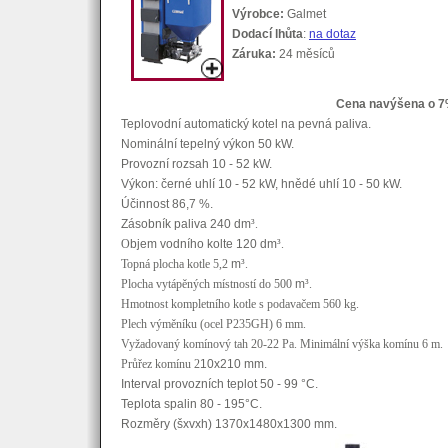
Výrobce:
Galmet
Dodací lhůta
:
na dotaz
Záruka:
24 měsíců
Cena navýšena o 7%
Teplovodní automatický kotel na pevná paliva.
Nominální tepelný výkon 50 kW.
Provozní rozsah 10 - 52 kW.
Výkon: černé uhlí 10 - 52 kW, hnědé uhlí 10 - 50 kW.
Účinnost 86,7 %.
Zásobník paliva 240 dm
³.
O
bjem vodního kolte 120 dm
³.
Topná plocha kotle 5,2
m
³.
Plocha vytápěných místností do 500
m
³.
Hmotnost kompletního kotle s podavačem 560 kg.
Plech výměníku (ocel P235GH) 6 mm.
Vyžadovaný komínový tah 20-22 Pa. Minimální výška komínu 6 m.
Průřez komínu 2
10x210 mm.
Interval provozních teplot 50 - 99 °C.
Teplota spalin 80 - 195°C.
Rozměry (šxvxh) 1370x1480x1300 mm.