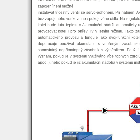
třícestného termostatického ventilu je vhodné pro akumula
zapojení není možné
instalovat třícestný ventil se servo-pohonem. Při nabíjení
bez zapojeného venkovního / pokojového čidla. Na regulátor
kotel bude tuto teplotu v Akumulační nádrži automaticky 
provozovat kotel i pro ohřev TV v letním režimu. Takto 
automatického provozu a funguje jako dvoj-funkční kote
doporučuje používat akumulace s vnořeným zásobník
samostatný nepřímotopný zásobník s výměníkem. Použití
význam, pokud je v systému využíváno více topných zdrojů 
apod..), nebo pokud je již akumulační nádoba v systému ins