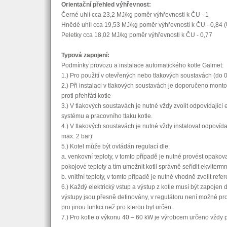
Orientační přehled výhřevnost:
Černé uhlí cca 23,2 MJ/kg poměr výhřevnosti k ČU - 1
Hnědé uhlí cca 19,53 MJ/kg poměr výhřevnosti k ČU - 0,84 
Peletky cca 18,02 MJ/kg poměr výhřevnosti k ČU - 0,77
Typová zapojení:
Podmínky provozu a instalace automatického kotle Galmet:
1.) Pro použití v otevřených nebo tlakových soustavách (do 0,
2.) Při instalaci v tlakových soustavách je doporučeno mont
proti přehřátí kotle
3.) V tlakových soustavách je nutné vždy zvolit odpovídají
systému a pracovního tlaku kotle.
4.) V tlakových soustavách je nutné vždy instalovat odpovídaj
max. 2 bar)
5.) Kotel může být ovládán regulací dle:
a. venkovní teploty, v tomto případě je nutné provést opak
pokojové teploty a tím umožnit kotli správně seřídit ekvitermn
b. vnitřní teploty, v tomto případě je nutné vhodně zvolit refe
6.) Každý elektrický vstup a výstup z kotle musí být zapoje
výstupy jsou přesně definovány, v regulátoru není možné pr
pro jinou funkci než pro kterou byl určen.
7.) Pro kotle o výkonu 40 – 60 kW je výrobcem určeno vždy p