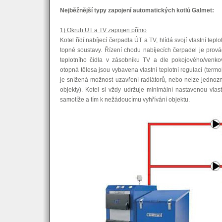
Nejběžnější typy zapojení automatických kotlů Galmet:
1) Okruh UT a TV zapojen přímo
Kotel řídí nabíjecí čerpadla ÚT a TV, hlídá svojí vlastní tepl
topné soustavy. Řízení chodu nabíjecích čerpadel je prová
teplotního čidla v zásobníku TV a dle pokojového/venko
otopná tělesa jsou vybavena vlastní teplotní regulací (termoh
je snížená možnost uzavření radiátorů, nebo nelze jednozna
objekty). Kotel si vždy udržuje minimální nastavenou vlas
samotíže a tím k nežádoucímu vyhřívání objektu.