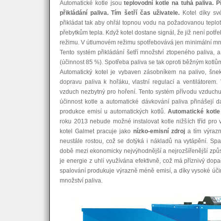
Automatické kotle jsou
teplovodní kotle na tuhá paliva.
P
přikládání paliva. Tím šetří čas uživatele.
Kotel díky s
přikládat tak aby ohřál topnou vodu na požadovanou teplo
přebytkům tepla. Když kotel dostane signál, že již není pot
režimu. V útlumovém režimu spotřebovává jen minimální mno
Tento systém přikládání šetří množství ztopeného paliva, a
(účinnost 85 %). Spotřeba paliva se tak oproti běžným kotlům
Automatický kotel je vybaven zásobníkem na palivo, šn
dopravu paliva k hořáku, vlastní regulací a ventilátorem. 
vzduch nezbytný pro hoření. Tento systém přívodu vzduchu
účinnost kotle a automatické dávkování paliva přinášejí dal
produkce emisí u automatických kotlů.
Automatické kotle 
roku 2013 nebude možné instalovat kotle nižších tříd pro
kotel Galmet pracuje jako
nízko-emisní zdroj
a tím výrazně
neustále rostou, což se dotýká i nákladů na vytápění. Sp
době mezi ekonomicky nejvýhodnější a nejrozšířenější způs
je energie z uhlí využívána efektivně, což má příznivý dopa
spalování produkuje výrazně méně emisí, a díky vysoké účinn
množství paliva.