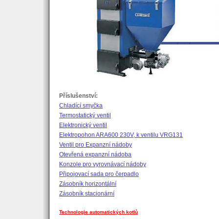
Příslušenství:
Chladící smyčka
Termostatický ventil
Elektronický ventil
Elektropohon ARA600 230V, k ventilu VRG131
Ventil pro Expanzní nádoby
Otevřená expanzní nádoba
Konzole pro vyrovnávací nádoby
Připojovací sada pro čerpadlo
Zásobník horizontální
Zásobník stacionární
Technologie automatických kotlů