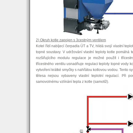
2) Okruh kotle zapojen s 3cestným ventilem
Kotel řídí nabíjecí čerpadla ÚT a TV, hlídá svojí vlastní tepl
topné soustavy. V udržování vlastní teploty kotle pomáhá term
rozšiřujícího modulu regulace je možné použít i třícest
třícestného ventilu usnadňuje regulaci teploty topné vody ko
vytvoření krátké smyčky s nahřátou kotlovou vodou. Tento 
tělesa nejsou vybaveny vlastní teplotní regulací. Při po
samovolnému vzlínání tepla z kotle (samotíž).