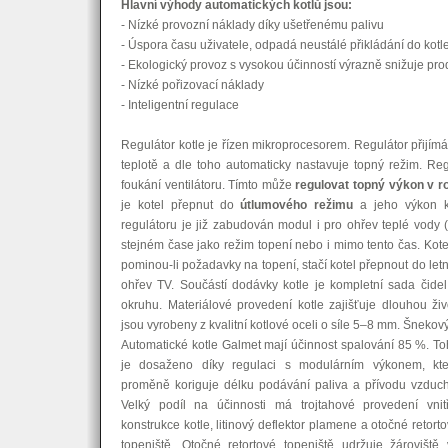
Hlavní výhody automatických kotlů jsou:
- Nízké provozní náklady díky ušetřenému palivu
- Úspora času uživatele, odpadá neustálé přikládání do kotl
- Ekologický provoz s vysokou účinností výrazně snižuje pr
- Nízké pořizovací náklady
- Inteligentní regulace
Regulátor kotle je řízen mikroprocesorem. Regulátor přijí
teplotě a dle toho automaticky nastavuje topný režim. Reg
foukání ventilátoru. Tímto může
regulovat topný výkon v r
je kotel přepnut do
útlumového režimu
a jeho výkon k
regulátoru je již zabudován modul i pro ohřev teplé vody
stejném čase jako režim topení nebo i mimo tento čas. Kot
pominou-li požadavky na topení, stačí kotel přepnout do let
ohřev TV. Součástí dodávky kotle je kompletní sada čidel
okruhu. Materiálové provedení kotle zajišťuje dlouhou ži
jsou vyrobeny z kvalitní kotlové oceli o síle 5–8 mm. Šnekový
Automatické kotle Galmet mají účinnost spalování 85 %. T
je dosaženo díky regulaci s modulárním výkonem, kte
proměně koriguje délku podávání paliva a přívodu vzduc
Velký podíl na účinnosti má trojtahové provedení vnitř
konstrukce kotle, litinový deflektor plamene a otočné retort
topeniště. Otočné retortové topeniště udržuje žároviště