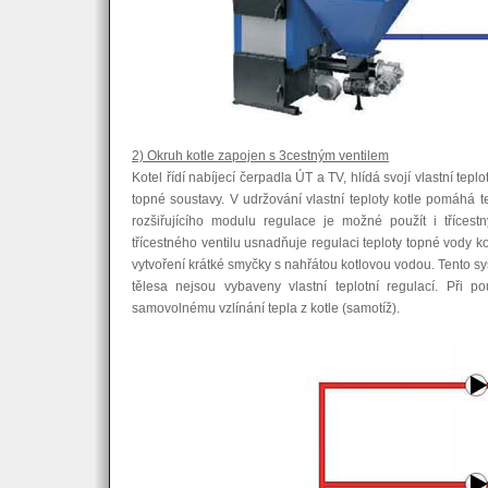
2) Okruh kotle zapojen s 3cestným ventilem
Kotel řídí nabíjecí čerpadla ÚT a TV, hlídá svojí vlastní tepl
topné soustavy. V udržování vlastní teploty kotle pomáhá term
rozšiřujícího modulu regulace je možné použít i třícest
třícestného ventilu usnadňuje regulaci teploty topné vody ko
vytvoření krátké smyčky s nahřátou kotlovou vodou. Tento 
tělesa nejsou vybaveny vlastní teplotní regulací. Při po
samovolnému vzlínání tepla z kotle (samotíž).