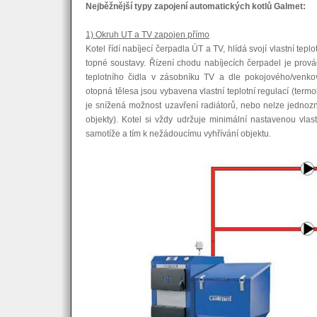
Nejběžnější typy zapojení automatických kotlů Galmet:
1) Okruh UT a TV zapojen přímo
Kotel řídí nabíjecí čerpadla ÚT a TV, hlídá svojí vlastní tepl
topné soustavy. Řízení chodu nabíjecích čerpadel je prová
teplotního čidla v zásobníku TV a dle pokojového/venko
otopná tělesa jsou vybavena vlastní teplotní regulací (termoh
je snížená možnost uzavření radiátorů, nebo nelze jednozna
objekty). Kotel si vždy udržuje minimální nastavenou vlas
samotíže a tím k nežádoucímu vyhřívání objektu.