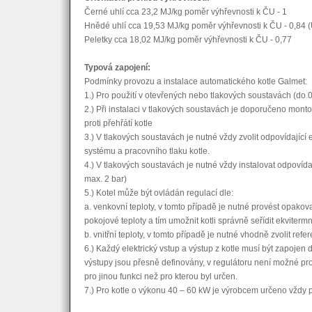
Černé uhlí cca 23,2 MJ/kg poměr výhřevnosti k ČU - 1
Hnědé uhlí cca 19,53 MJ/kg poměr výhřevnosti k ČU - 0,84 
Peletky cca 18,02 MJ/kg poměr výhřevnosti k ČU - 0,77
Typová zapojení:
Podmínky provozu a instalace automatického kotle Galmet:
1.) Pro použití v otevřených nebo tlakových soustavách (do 0,
2.) Při instalaci v tlakových soustavách je doporučeno mont
proti přehřátí kotle
3.) V tlakových soustavách je nutné vždy zvolit odpovídají
systému a pracovního tlaku kotle.
4.) V tlakových soustavách je nutné vždy instalovat odpovídaj
max. 2 bar)
5.) Kotel může být ovládán regulací dle:
a. venkovní teploty, v tomto případě je nutné provést opak
pokojové teploty a tím umožnit kotli správně seřídit ekvitermn
b. vnitřní teploty, v tomto případě je nutné vhodně zvolit refe
6.) Každý elektrický vstup a výstup z kotle musí být zapoje
výstupy jsou přesně definovány, v regulátoru není možné pr
pro jinou funkci než pro kterou byl určen.
7.) Pro kotle o výkonu 40 – 60 kW je výrobcem určeno vždy p