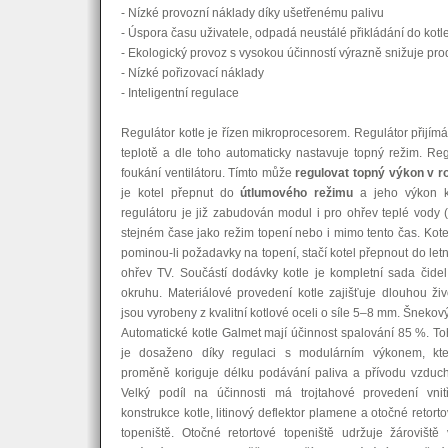
- Nízké provozní náklady díky ušetřenému palivu
- Úspora času uživatele, odpadá neustálé přikládání do kotl
- Ekologický provoz s vysokou účinností výrazně snižuje pr
- Nízké pořizovací náklady
- Inteligentní regulace
Regulátor kotle je řízen mikroprocesorem. Regulátor přijí
teplotě a dle toho automaticky nastavuje topný režim. Reg
foukání ventilátoru. Tímto může
regulovat topný výkon v r
je kotel přepnut do
útlumového režimu
a jeho výkon k
regulátoru je již zabudován modul i pro ohřev teplé vody
stejném čase jako režim topení nebo i mimo tento čas. Kot
pominou-li požadavky na topení, stačí kotel přepnout do let
ohřev TV. Součástí dodávky kotle je kompletní sada čidel
okruhu. Materiálové provedení kotle zajišťuje dlouhou ži
jsou vyrobeny z kvalitní kotlové oceli o síle 5–8 mm. Šnekový
Automatické kotle Galmet mají účinnost spalování 85 %. T
je dosaženo díky regulaci s modulárním výkonem, kte
proměně koriguje délku podávání paliva a přívodu vzduc
Velký podíl na účinnosti má trojtahové provedení vnitř
konstrukce kotle, litinový deflektor plamene a otočné retort
topeniště. Otočné retortové topeniště udržuje žároviště