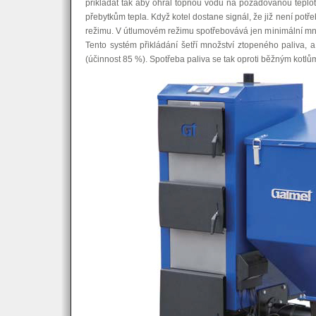
přikládat tak aby ohřál topnou vodu na požadovanou teplo
přebytkům tepla. Když kotel dostane signál, že již není pot
režimu. V útlumovém režimu spotřebovává jen minimální mno
Tento systém přikládání šetří množství ztopeného paliva, a
(účinnost 85 %). Spotřeba paliva se tak oproti běžným kotlům