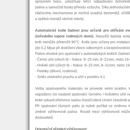
správném tvaru, umožňuje lehčí odpadávání dohořelé
paliva a samočistí trysky přívodu vzduchu. Díky jednoduch
otáčecímu mechanismu je možná snadná demontáž, očiště
a zpětná montáž otočné retorty.
Automatické kotle Galmet jsou určené pro ohříváni vo
ústředního topeni rodinných domů.
Nejvyšší teplota vod
kotli nemůže překročit 90°C. Kotle jsou určeny pro instala
(do 0,2 Mpa) při dodržení všech odborných a bezpečnostní
Palivo vhodné pro spalování v automatických kotlích Galmet
- Černé uhlí (ořech II) – frakce: 8–25 mm, 8–31mm, nebo 1
- Hnědé uhlí (ořech II) – frakce: 8–25 mm, 8–31mm, nebo 
- Peletky (dřevní, rostlinné)
- Směs uhelného prachu a uhlí v poměru 4:1
Volba spalovaného materiálu se provede velmi snadno, kd
regulátoru lze nastavit spalování černého / hnědého uhlí ne
kotel vybavit přelivnou sadou (hasič) která chrání zásobník p
Při spalování různých paliv je nutné počítat se změnou 
změně výhřevnosti paliva. Rozdíl mezi výhřevností může
dodavatelů.
Orientační přehled výhřevnosti: