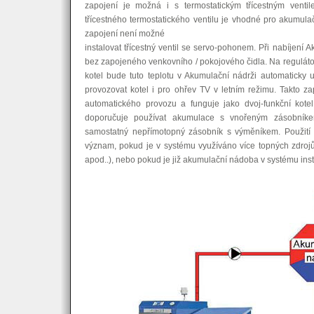
zapojení je možná i s termostatickým třícestným ventilem
třícestného termostatického ventilu je vhodné pro akumula
zapojení není možné
instalovat třícestný ventil se servo-pohonem. Při nabíjení
bez zapojeného venkovního / pokojového čidla. Na regulátor
kotel bude tuto teplotu v Akumulační nádrži automaticky 
provozovat kotel i pro ohřev TV v letním režimu. Takto 
automatického provozu a funguje jako dvoj-funkční kote
doporučuje používat akumulace s vnořeným zásobník
samostatný nepřímotopný zásobník s výměníkem. Použití
význam, pokud je v systému využíváno více topných zdrojů 
apod..), nebo pokud je již akumulační nádoba v systému ins