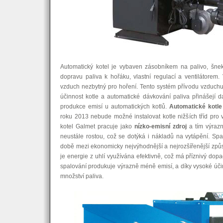
Automatický kotel je vybaven zásobníkem na palivo, šn
dopravu paliva k hořáku, vlastní regulací a ventilátorem. 
vzduch nezbytný pro hoření. Tento systém přívodu vzduchu
účinnost kotle a automatické dávkování paliva přinášejí dal
produkce emisí u automatických kotlů.
Automatické kotle 
roku 2013 nebude možné instalovat kotle nižších tříd pro
kotel Galmet pracuje jako
nízko-emisní zdroj
a tím výrazně
neustále rostou, což se dotýká i nákladů na vytápění. Sp
době mezi ekonomicky nejvýhodnější a nejrozšířenější způs
je energie z uhlí využívána efektivně, což má příznivý dopa
spalování produkuje výrazně méně emisí, a díky vysoké účinn
množství paliva.