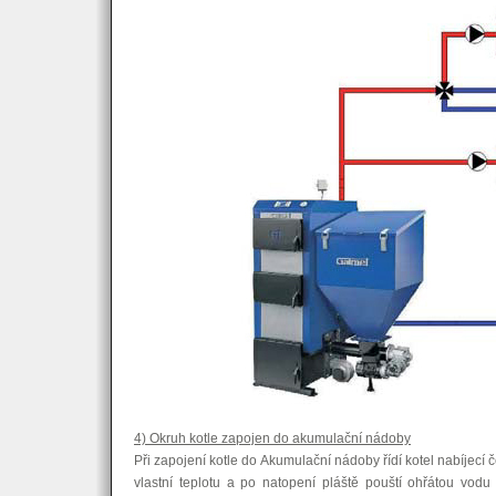
4) Okruh kotle zapojen do akumulační nádoby
Při zapojení kotle do Akumulační nádoby řídí kotel nabíjecí č
vlastní teplotu a po natopení pláště pouští ohřátou vodu