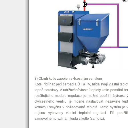
3) Okruh kotle zapojen s 4cestným ventilem
Kotel řídí nabíjecí čerpadla ÚT a TV, hlídá svojí vlastní tepl
topné soustavy. V udržování vlastní teploty kotle pomáhá term
rozšiřujícího modulu regulace je možné použít i čtyřcestn
čtyřcestného ventilu je možné nastavovat nezávisle te
kotlovou smyčku v požadované teplotě. Tento systém je 
nejsou vybaveny vlastní teplotní regulací. Při použit
samovolnému vzlínání tepla z kotle (samotíž).