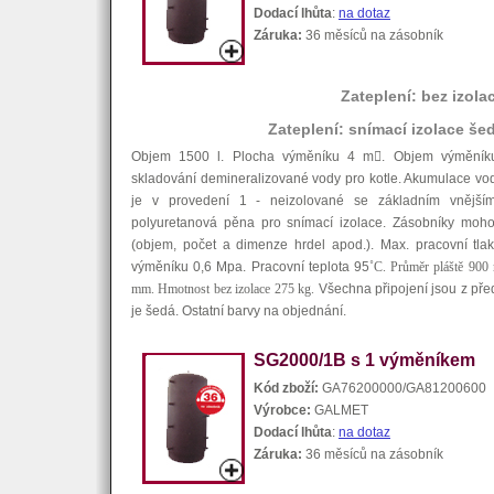
Dodací lhůta
:
na dotaz
Záruka:
36 měsíců na zásobník
Zateplení: bez izola
Zateplení: snímací izolace še
Objem 1500 l. Plocha výměníku 4 m

. Objem výměník
skladování demineralizované vody pro kotle. Akumulace vod
je v provedení 1 - neizolované se základním vnější
polyuretanová pěna pro snímací izolace. Zásobníky moho
(objem, počet a dimenze hrdel apod.). Max. pracovní tla
výměníku 0,6 Mpa. Pracovní teplota 95
˚C. Průměr pláště 90
mm. Hmotnost bez izolace 275 kg.
Všechna připojení jsou z pře
je šedá. Ostatní barvy na objednání.
SG2000/1B s 1 výměníkem
Kód zboží:
GA76200000/GA81200600
Výrobce:
GALMET
Dodací lhůta
:
na dotaz
Záruka:
36 měsíců na zásobník