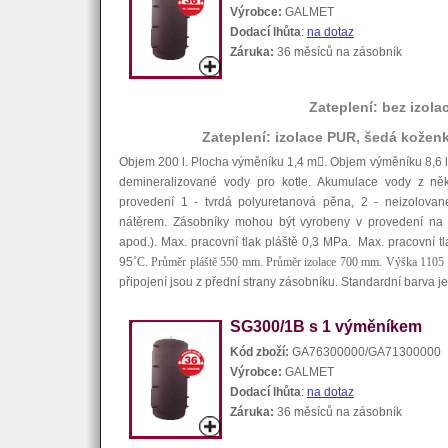
Výrobce:
GALMET
Dodací lhůta
:
na dotaz
Záruka:
36 měsíců na zásobník
Zateplení: bez izola
Zateplení: izolace PUR, šedá kožen
Objem 200 l. Plocha výměníku 1,4 m

. Objem výměníku 8,6 
demineralizované vody pro kotle. Akumulace vody z něko
provedení 1 - tvrdá polyuretanová pěna, 2 - neizolovan
nátěrem. Zásobníky mohou být vyrobeny v provedení na 
apod.). Max. pracovní tlak pláště 0,3 MPa. Max. pracovní t
95
˚C. Průměr pláště 550 mm. Průměr izolace 700 mm. Výška 1105
připojení jsou z přední strany zásobníku. Standardní barva j
SG300/1B s 1 výměníkem
Kód zboží:
GA76300000/GA71300000
Výrobce:
GALMET
Dodací lhůta
:
na dotaz
Záruka:
36 měsíců na zásobník