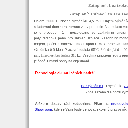
Zateplení: bez izola
Zateplení: snímací izolace še
Objem 2000 l. Plocha výměníku 4,5 m

. Objem výměník
skladování demineralizované vody pro kotle. Akumulace vod
je v provedení 1 - neizolované se základním vnější
polyuretanová pěna pro snímací izolace. Zásobníky moho
(objem, počet a dimenze hrdel apod.). Max. pracovní tla
výměníku 0,6 Mpa. Pracovní teplota 95
˚C. Průměr pláště 110
mm. Hmotnost bez izolace 310 kg.
Všechna připojení jsou z pře
je šedá. Ostatní barvy na objednání.
Technologie akumulačních nádrží
Bez výměníku
1 výměník
2 
Zboží řazeno dle počtu vý
Veškeré dotazy rádi zodpovíme. Pište na
motocycl
Showroom
, kde se Vám bude věnovat školený pracovník.