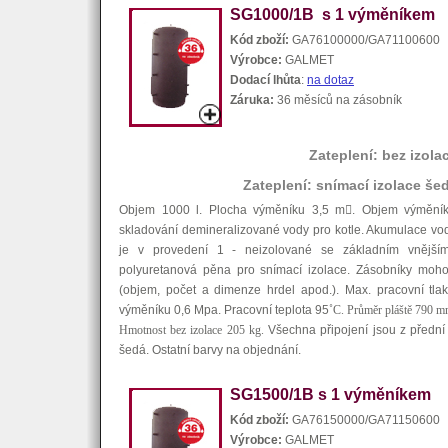
SG1000/1B s 1 výměníkem
Kód zboží:
GA76100000/GA71100600
Výrobce:
GALMET
Dodací lhůta
:
na dotaz
Záruka:
36 měsíců na zásobník
Zateplení: bez izola
Zateplení: snímací izolace še
Objem 1000 l. Plocha výměníku 3,5 m

. Objem výměník
skladování demineralizované vody pro kotle. Akumulace vod
je v provedení 1 - neizolované se základním vnější
polyuretanová pěna pro snímací izolace. Zásobníky moho
(objem, počet a dimenze hrdel apod.). Max. pracovní tla
výměníku 0,6 Mpa. Pracovní teplota 95
˚C. Průměr pláště 790 
Hmotnost bez izolace 205 kg.
Všechna připojení jsou z přední
šedá. Ostatní barvy na objednání.
SG1500/1B s 1 výměníkem
Kód zboží:
GA76150000/GA71150600
Výrobce:
GALMET