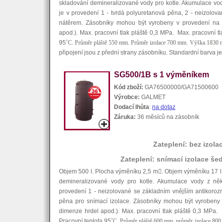
skladování demineralizované vody pro kotle. Akumulace vod
je v provedení 1 - tvrdá polyuretanová pěna, 2 - neizolov
nátěrem. Zásobníky mohou být vyrobeny v provedení na 
apod.). Max. pracovní tlak pláště 0,3 MPa. Max. pracovní t
95
˚C. Průměr pláště 550 mm. Průměr izolace 700 mm. Výška 1830 
připojení jsou z přední strany zásobníku. Standardní barva j
SG500/1B s 1 výměníkem
Kód zboží:
GA76500000/GA71500600
Výrobce:
GALMET
Dodací lhůta
:
na dotaz
Záruka:
36 měsíců na zásobník
Zateplení: bez izola
Zateplení: snímací izolace še
Objem 500 l. Plocha výměníku 2,5 m

. Objem výměníku 17 l
demineralizované vody pro kotle. Akumulace vody z něko
provedení 1 - neizolované se základním vnějším antikoroz
pěna pro snímací izolace. Zásobníky mohou být vyrobeny 
dimenze hrdel apod.). Max. pracovní tlak pláště 0,3 MPa.
Pracovní teplota 95
˚C. Průměr pláště 600 mm. průměr izolace 80