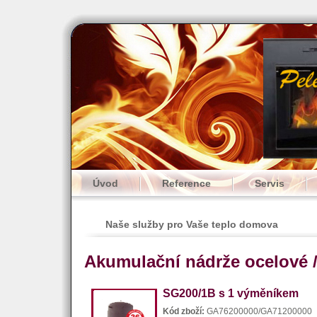
Úvod
Reference
Servis
Naše služby pro Vaše teplo domova
Akumulační nádrže ocelové 
SG200/1B s 1 výměníkem
Kód zboží:
GA76200000/GA71200000