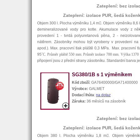
Zateplení: bez izola
Zateplení: izolace PUR, šedá kožen
Objem 300 l. Plocha výměníku 1,4 m

. Objem výměníku 8,6 
demineralizované vody pro kotle. Akumulace vody z něko
provedení 1 - tvrdá polyuretanová pěna, 2 - neizolovan
nátěrem. Zásobníky mohou být vyrobeny v provedení na 
apod.). Max. pracovní tlak pláště 0,3 MPa. Max. pracovní t
95
˚C. Průměr pláště 550 mm. Průměr izolace 700 mm. Výška 1370
připojení jsou z přední strany zásobníku. Standardní barva j
SG380/1B s 1 výměníkem
Kód zboží:
GA76400000/GA71400000
Výrobce:
GALMET
Dodací lhůta
:
na dotaz
Záruka:
36 měsíců na zásobník
Zateplení: bez izola
Zateplení: izolace PUR, šedá kožen
Objem 380 l. Plocha výměníku 1,8 m

. Objem výměník