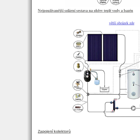
Nejpoužívanější solární sestava na ohřev teplé vody a bazén
větší obrázek zde
Zapojení kolektorů