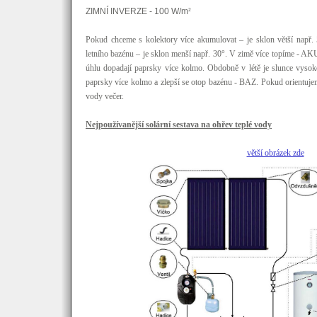
ZIMNÍ INVERZE - 100 W/m
²
Pokud chceme s kolektory více akumulovat – je sklon větší např.
letního bazénu – je sklon menší např. 30°. V zimě více topíme - AKU
úhlu dopadají paprsky více kolmo. Obdobně v létě je slunce vyso
paprsky více kolmo a zlepší se otop bazénu - BAZ. Pokud orientuje
vody večer.
Nejpoužívanější solární sestava na ohřev teplé vody
větší obrázek zde