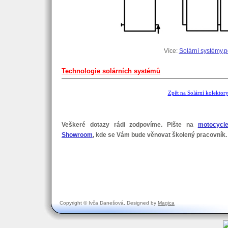
Více:
Solární systémy.p
Technologie solárních systémů
Zpět na Solární kolektor
Veškeré dotazy rádi zodpovíme. Pište na
motocycl
Showroom
, kde se Vám bude věnovat školený pracovník.
Copyright © Ivča Danešová, Designed by
Magica