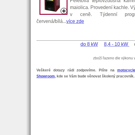
Peletová teplovzdušná ka
maiolica. Provedení kachle. 
v ceně. Týdenní progr
červená/bílá...
více zde
do 8 kW
8,4 - 10 kW
o
zboží řazeno dle výkonu 
Veškeré dotazy rádi zodpovíme. Pište na
motocycl
Showroom
, kde se Vám bude věnovat školený pracovník.