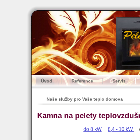
Úvod
Reference
Servis
Naše služby pro Vaše teplo domova
Kamna na pelety teplovzduš
do 8 kW
8,4 - 10 kW
o