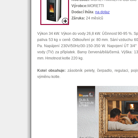
Výrobce:
MORETTI
Dodací lhůta
:
na dotaz
Záruka:
24 měsíců
Výkon 34 kW. Výkon do vody 26,8 kW. Účinnost 90-95 %. Sp
paliva 53 kg v ceně. Odkouření pr. 80 mm. Sání vzduchu 6
Pa. Napájení 230V/50Hz/30-150-350 W. Napojení ÚT 3/4" 
vody (TV) za příplatek. Barvy červená/bílá/černá. Výška:
mm. Hmotnost kotle 220 kg.
Kotel obsahuje:
zásobník pelety, čerpadlo, regulaci, poji
výměnu kotle.