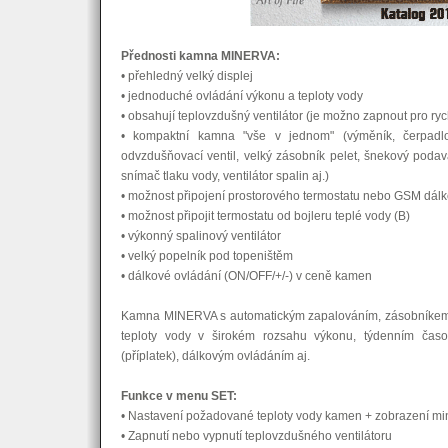
Přednosti kamna MINERVA:
• přehledný velký displej
• jednoduché ovládání výkonu a teploty vody
• obsahují teplovzdušný ventilátor (je možno zapnout pro ryc
• kompaktní kamna "vše v jednom" (výměník, čerpadlo,
odvzdušňovací ventil, velký zásobník pelet, šnekový podavač
snímač tlaku vody, ventilátor spalin aj.)
• možnost připojení prostorového termostatu nebo GSM dálk
• možnost připojit termostatu od bojleru teplé vody (B)
• výkonný spalinový ventilátor
• velký popelník pod topeništěm
• dálkové ovládání (ON/OFF/+/-) v ceně kamen
Kamna MINERVA s automatickým zapalováním, zásobníkem 
teploty vody v širokém rozsahu výkonu, týdenním čas
(příplatek), dálkovým ovládáním aj.
Funkce v menu SET:
• Nastavení požadované teploty vody kamen + zobrazení min
• Zapnutí nebo vypnutí teplovzdušného ventilátoru