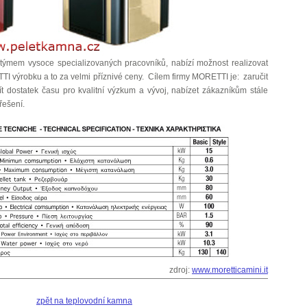
 týmem vysoce specializovaných pracovníků, nabízí možnost realizovat
 výrobku a to za velmi příznivé ceny. Cílem firmy MORETTI je: zaručit
mít dostatek času pro kvalitní výzkum a vývoj, nabízet zákazníkům stále
 řešení.
zdroj:
www.moretticamini.it
zpět na teplovodní kamna