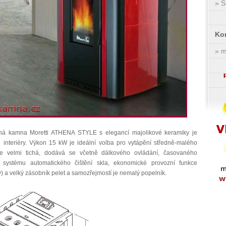
» 
Ko
» 
ná kamna Moretti ATHENA STYLE s elegancí majolikové keramiky je
li interiéry. Výkon 15 kW je ideální volba pro vytápění středně-malého
velmi tichá, dodává se včetně dálkového ovládání, časovaného
ho systému automatického čištění skla, ekonomické provozní funkce
y) a velký zásobník pelet a samozřejmostí je nemalý popelník.