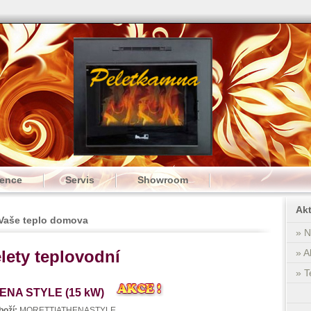
rence
Servis
Showroom
Akt
 Vaše teplo domova
» N
lety teplovodní
» A
» T
ENA STYLE (15 kW)
boží:
MORETTIATHENASTYLE