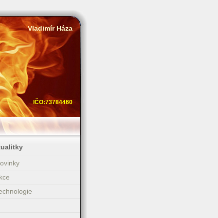
Vladimír Háza
IČO:73784460
ualitky
ovinky
kce
echnologie