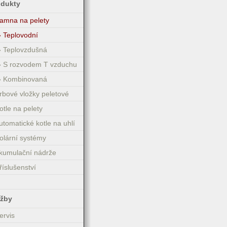
odukty
amna na pelety
» Teplovodní
» Teplovzdušná
» S rozvodem T vzduchu
» Kombinovaná
rbové vložky peletové
otle na pelety
utomatické kotle na uhlí
olární systémy
kumulační nádrže
říslušenství
užby
ervis