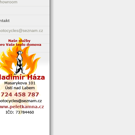
Showroom
ntakt
motocycles@seznam.cz