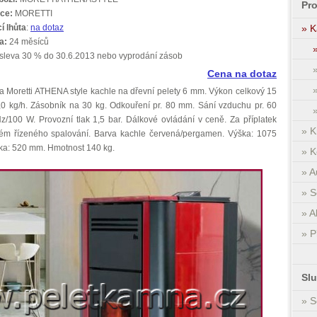
Pr
ce:
MORETTI
í lhůta
:
na dotaz
» K
a:
24 měsíců
 sleva 30 % do 30.6.2013 nebo vyprodání zásob
Cena na dotaz
 Moretti ATHENA style kachle na dřevní pelety 6 mm. Výkon celkový 15
,0 kg/h. Zásobník na 30 kg. Odkouření pr. 80 mm. Sání vzduchu pr. 60
/100 W. Provozní tlak 1,5 bar. Dálkové ovládání v ceně. Za příplatek
» K
 řízeného spalování. Barva kachle červená/pergamen. Výška: 1075
ka: 520 mm. Hmotnost 140 kg.
» K
» A
» S
» A
» P
Sl
» S