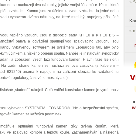
» 
 kamen se nacházejí dva nátrubky, jejichž vnější část má ø 10 cm, které
 teplého vzduchu. Kamna jsou za účelem rozvodu vzduchu do jedné nebo
 vzadu vybavena dvěma nátrubky, na které musí být napojeny příslušné
Ko
» 
vodu teplého vzduchu jsou k dispozici sady KIT 10 a KIT 10 BIS –
 Množství paliva a odvádění spalin/přívod spalovacího vzduchu jsou
u kartou vybavenou softwarem se systémem Leonardo® tak, aby bylo
kým účinkem a nízkého objemu spalin. Nahoře je instalován synoptický
ádání a zobrazení všech fází fungování kamen. Hlavní fáze lze řídit i
e. Na zadní straně kamen se nachází sériová zásuvka (s kabelem –
 kód 621240) určená k napojení na zařízení sloužící ke vzdálenému
onické regulátory, časové termostaty atd.).
příslušné „studené“ rukojeti. Celá vnitřní konstrukce kamen je vyrobena z
jsou vybavena SYSTÉMEM LEONARDO®. Jde o bezpečnostní systém,
 fungování kamen za každých podmínek.
žňuje optimální fungování kamen díky dvěma čidlům, která
aku ve spalovací komoře a teplotu kouře. Zaznamenávání a následná