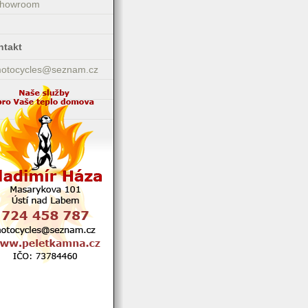
Showroom
ntakt
motocycles@seznam.cz