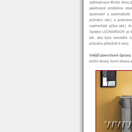
optimalizace těchto dvou 
jakéhokoli problému ok
spalování a automatické 
průměru atd.) a podmínek 
nadmořské výšce atd.). K
Systém LEONARDO® je také
tak, aby byla neustále z
průměru přibližně 6 mm).
Vnější povrchové úpravy
boční strany, horní strana 