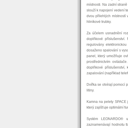
místnosti. Na zadní straně
slouží k napojení vedení
dvou přilehlých místností
hliníkové trubky.
Za účelem usnadnění roz
doplňkové příslušenství.
regulovány elektronicko
dosaženo spalování s vyso
panel, který umožňuje ovl
prostřednictvím ovládač
doplňkové příslušenství,
zapalování (například telef
Dvířka se otvírají pomocí 
litiny.
Kamna na pelety SPACE 
který zajišťuje optimální
Systém LEONARDO® umo
zaznamenávají hodnotu tl