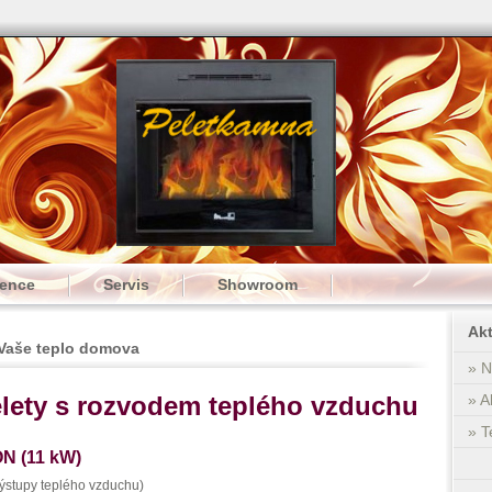
rence
Servis
Showroom
Akt
 Vaše teplo domova
» N
lety s rozvodem teplého vzduchu
» A
» T
N (11 kW)
výstupy teplého vzduchu)