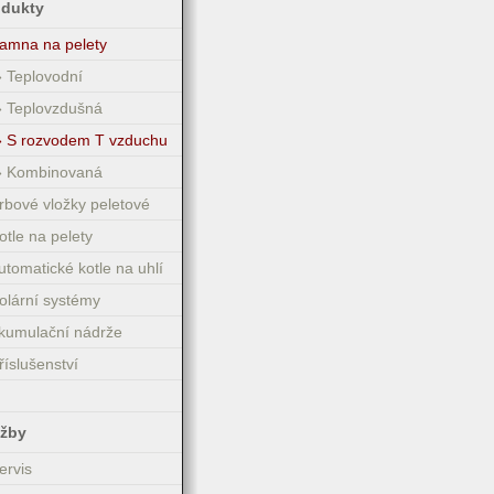
odukty
amna na pelety
» Teplovodní
» Teplovzdušná
» S rozvodem T vzduchu
» Kombinovaná
rbové vložky peletové
otle na pelety
utomatické kotle na uhlí
olární systémy
kumulační nádrže
říslušenství
užby
ervis