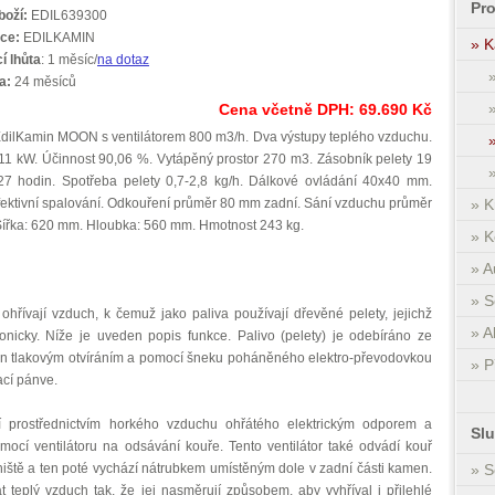
Pr
boží:
EDIL639300
ce:
EDILKAMIN
» K
í lhůta
: 1 měsíc/
na dotaz
a:
24 měsíců
Cena včetně DPH:
69.690
Kč
EdilKamin MOON s ventilátorem 800 m3/h. Dva výstupy teplého vzduchu.
11 kW. Účinnost 90,06 %. Vytápěný prostor 270 m3. Zásobník pelety 19
27 hodin. Spotřeba pelety 0,7-2,8 kg/h. Dálkové ovládání 40x40 mm.
tivní spalování. Odkouření průměr 80 mm zadní. Sání vzduchu průměr
» K
ířka: 620 mm. Hloubka: 560 mm. Hmotnost 243 kg.
» K
» A
» S
ívají vzduch, k čemuž jako paliva používají dřevěné pelety, jejichž
» A
ronicky. Níže je uveden popis funkce. Palivo (pelety) je odebíráno ze
ven tlakovým otvíráním a pomocí šneku poháněného elektro-převodovkou
» P
cí pánve.
í prostřednictvím horkého vzduchu ohřátého elektrickým odporem a
Sl
cí ventilátoru na odsávání kouře. Tento ventilátor také odvádí kouř
niště a ten poté vychází nátrubkem umístěným dole v zadní části kamen.
» S
teplý vzduch tak, že jej nasměrují způsobem, aby vyhříval i přilehlé