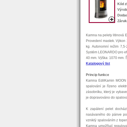
Kód z
Výrob
Dodac
Záruk
Kamna na pelety litinová 
Provedení mastek. Výkon 
kg. Autonomní režim 7,5-
Systém LEONARDO pro efek
40 mm. Výška: 1070 mm. Š
Katalogový list
Princip funkce
Kamna EdilKamin MOON ohř
spalování je řízeno elekt
zásobníku, který je vyba
je dopravováno do spalova
K zapálení pelet docház
nasávaného do pánve pomo
vzniklý spalováním z tope
Kamna umožňují regulovat 