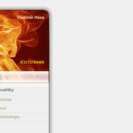
Vladimír Háza
IČO:73784460
ualitky
ovinky
kce
echnologie