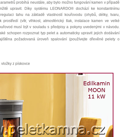
parametrů probíhá neustále, aby bylo možno fungování kamen v případě
amžitě upravit. Díky systému LEONARDO® dochází ke konstantnímu
regulaci tahu na základě vlastností kouřovodu (ohybů, délky, tvaru,
prostředí (vítr, vlhkost, atmosférický tlak, instalace kamen ve velké
ouřovod musí být v souladu s předpisy a pokyny uvedenými v návodu.
 schopen rozpoznat typ pelet a automaticky upravit jejich dodávání
ajištěna požadovaná úroveň spalování (používejte dřevěné pelety o
a vložky z pískovce