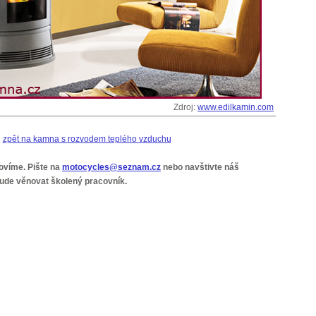
Zdroj:
www.edilkamin.com
zpět na kamna s rozvodem teplého vzduchu
ovíme. Pište na
motocycles@seznam.cz
nebo navštivte náš
ude věnovat školený pracovník.